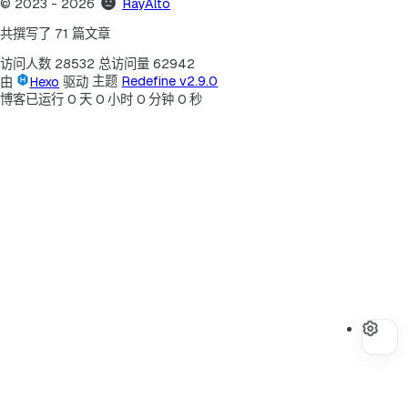
©
2023
- 2026
RayAlto
共撰写了 71 篇文章
访问人数
28532
总访问量
62942
由
Hexo
驱动
主题
Redefine v2.9.0
博客已运行
0
天
0
小时
0
分钟
0
秒