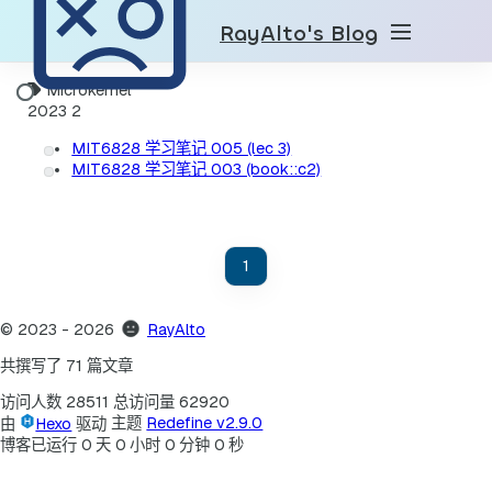
RayAlto's Blog
Microkernel
2023
2
MIT6828 学习笔记 005 (lec 3)
MIT6828 学习笔记 003 (book::c2)
1
©
2023
- 2026
RayAlto
共撰写了 71 篇文章
访问人数
28511
总访问量
62920
由
Hexo
驱动
主题
Redefine v2.9.0
博客已运行
0
天
0
小时
0
分钟
0
秒