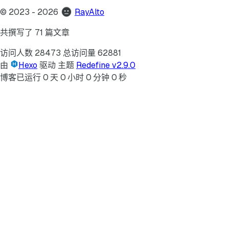
©
2023
- 2026
RayAlto
共撰写了 71 篇文章
访问人数
28473
总访问量
62881
由
Hexo
驱动
主题
Redefine v2.9.0
博客已运行
0
天
0
小时
0
分钟
0
秒