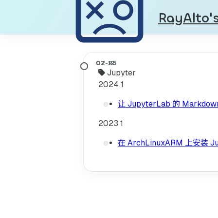
RayAlto'
Jupyter
2024
1
让 JupyterLab 的 Markdo
2023
1
在 ArchLinuxARM 上安装 