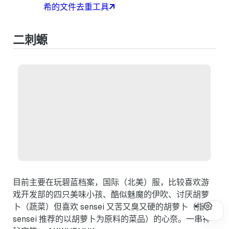
希的文件去重工具
二刺螈
目前主要在玩碧蓝档案，国际（北美）服，比较喜欢游
戏开发部的四只美味小孩、酷似魅魔的伊吹、讨厌胡萝
卜（蔬菜）但喜欢 sensei 又苦又臭又硬的胡萝卜（指
sensei 推荐的以胡萝卜为原料的菜品）的心奈。一串神