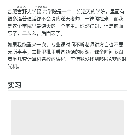
みや
の
ねずみ
あな
合肥
宮
野
大学
鼠
穴
学院是一个十分逆天的学院，里面有
很多连普通话都不会说的逆天老师，一德阁拉米，而我
是这个学院里最逆天的一个学生。你说得对，但是前面
忘了，二幺幺，后面忘了。
如果我能重来一次，专业课时间不听老师讲方言也不要
无所事事，去批里批里看普通话的网课，课余时间多跟
着学几套计算机名校的课程。可惜我没找到哆啦A梦的时
光机。
实习