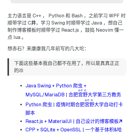
主力语言是 C++ ， Python 和 Bash ，之前学习 WPF 时
顺带学过 C
井
，学习 Swing 时顺带学过 Java ，想自己
制作博客模板时顺带学过 React.js ，鼓捣 Neovim 懂一
点 lua 。
想赤石？来康康我几年前写的几大坨：
下面这些基本我自己都不在用了，所以是真真正正
的💩
Java Swing + Python 爬虫 +
みや
の
MySQL/MariaDB | 合肥
宮
野
大学第三方教务
みや
の
Python 爬虫 | 疫情时期合肥
宮
野
大学自动打卡
脚本
React.js + MaterialUI | 自己设计的博客模板
CPP + SQLite + OpenSSL | 一个基于体积&哈