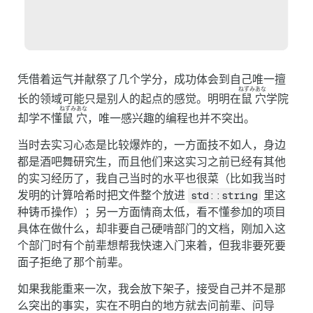
凭借着运气并献祭了几个学分，成功体会到自己唯一擅
ねずみ
あな
长的领域可能只是别人的起点的感觉。明明在
鼠
穴
学院
ねずみ
あな
却学不懂
鼠
穴
，唯一感兴趣的编程也并不突出。
当时去实习心态是比较爆炸的，一方面技不如人，身边
都是酒吧舞研究生，而且他们来这实习之前已经有其他
的实习经历了，我自己当时的水平也很菜（比如我当时
发明的计算哈希时把文件整个放进
里这
std::string
种铸币操作）；另一方面情商太低，看不懂参加的项目
具体在做什么，却非要自己硬啃部门的文档，刚加入这
个部门时有个前辈想帮我快速入门来着，但我非要死要
面子拒绝了那个前辈。
如果我能重来一次，我会放下架子，接受自己并不是那
么突出的事实，实在不明白的地方就去问前辈、问导