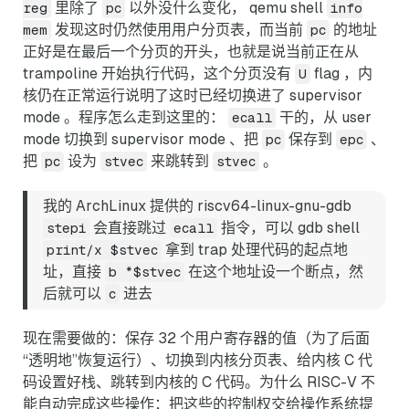
里除了
以外没什么变化， qemu shell
reg
pc
info
发现这时仍然使用用户分页表，而当前
的地址
mem
pc
正好是在最后一个分页的开头，也就是说当前正在从
trampoline 开始执行代码，这个分页没有
flag ，内
U
核仍在正常运行说明了这时已经切换进了 supervisor
mode 。程序怎么走到这里的：
干的，从 user
ecall
mode 切换到 supervisor mode 、把
保存到
、
pc
epc
把
设为
来跳转到
。
pc
stvec
stvec
我的 ArchLinux 提供的 riscv64-linux-gnu-gdb
会直接跳过
指令，可以 gdb shell
stepi
ecall
拿到 trap 处理代码的起点地
print/x $stvec
址，直接
在这个地址设一个断点，然
b *$stvec
后就可以
进去
c
现在需要做的：保存 32 个用户寄存器的值（为了后面
“透明地”恢复运行）、切换到内核分页表、给内核 C 代
码设置好栈、跳转到内核的 C 代码。为什么 RISC-V 不
能自动完成这些操作：把这些的控制权交给操作系统提