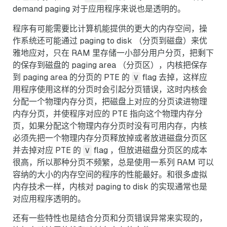
demand paging 对于应用程序来说也是透明的。
程序有可能需要比计算机能提供的更大的内存空间，操
作系统还可能通过 paging to disk （分页到磁盘）来优
雅地应对，只在 RAM 里存储一小部分用户分页，把剩下
的保存到磁盘的 paging area （分页区），内核把保存
到 paging area 的分页的 PTE 的
flag 去掉，这样应
V
用程序使用这样的分页时会引起分页错误，这时内核会
分配一个物理内存分页，把磁盘上对应的分页读进物理
内存分页，并使程序对应的 PTE 指向这个物理内存分
页，如果分配这个物理内存分页时没有可用内存，内核
必须先把一个物理内存分页释放掉或者放进磁盘分页区
并去掉对应 PTE 的
flag ，但放进磁盘分页区的成本
V
很高，所以那种分页不频繁，总是使用一系列 RAM 可以
容纳的大小的内存空间的程序的性能最好。和很多虚拟
内存技术一样，内核对 paging to disk 的实现通常也是
对应用程序透明的。
还有一些特性也是结合分页和分页错误异常来实现的，