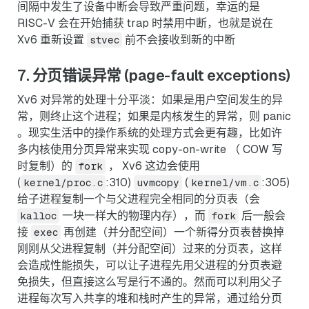
间隔中发生了设备中断会导致严重问题，幸运的是
RISC-V 会在开始捕获 trap 时禁用中断，也就是说在
Xv6 重新设置
前不会接收到新的中断
stvec
7. 分页错误异常 (page-fault exceptions)
Xv6 对异常的处理十分平淡：如果是用户空间发生的异
常，则终止这个进程；如果是内核发生的异常，则 panic
。现实生活中的操作系统的处理方式会更有趣，比如许
多内核使用分页异常来实现 copy-on-write （ COW 写
时复制）的
， Xv6 这边会使用
fork
(
:310)
(
:305)
kernel/proc.c
uvmcopy
kernel/vm.c
给子进程复制一个与父进程完全相同的分页表（会
一块一样大的物理内存），而
后一般会
kalloc
fork
接
再创建（并分配空间）一个新得分页表替换掉
exec
刚刚从父进程复制（并分配空间）过来的分页表，这样
会造成性能损失，可以让子进程先用父进程的分页表避
免损失，但直接这么写是行不通的。然而可以利用父子
进程每次写入共享的堆和栈时产生的异常，通过给分页