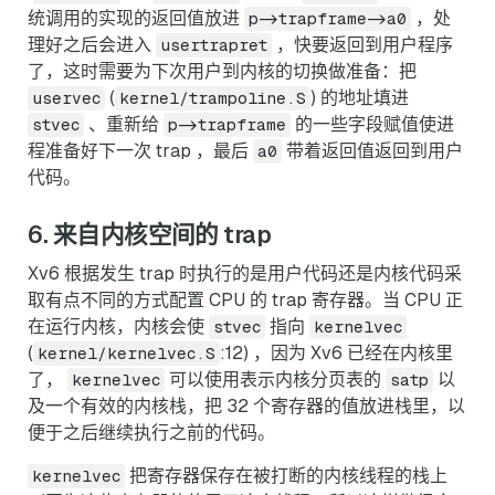
统调用的实现的返回值放进
，处
p->trapframe->a0
理好之后会进入
，快要返回到用户程序
usertrapret
了，这时需要为下次用户到内核的切换做准备：把
(
) 的地址填进
uservec
kernel/trampoline.S
、重新给
的一些字段赋值使进
stvec
p->trapframe
程准备好下一次 trap ，最后
带着返回值返回到用户
a0
代码。
6. 来自内核空间的 trap
Xv6 根据发生 trap 时执行的是用户代码还是内核代码采
取有点不同的方式配置 CPU 的 trap 寄存器。当 CPU 正
在运行内核，内核会使
指向
stvec
kernelvec
(
:12) ，因为 Xv6 已经在内核里
kernel/kernelvec.S
了，
可以使用表示内核分页表的
以
kernelvec
satp
及一个有效的内核栈，把 32 个寄存器的值放进栈里，以
便于之后继续执行之前的代码。
把寄存器保存在被打断的内核线程的栈上
kernelvec