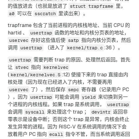
的值放进去（也就是放进了
里，
struct trapframe
可以在
里读出来）。
a0
sscratch
trapframe 包含了当前进程的内核栈地址、当前 CPU 的
hartid 、
函数的地址和内核分页表的地址，
usertrap
存好这些值后使
指向内核分页表，然后
uservec
satp
调用
（进入了
:36 ）。
usertrap
kernel/trap.c
需要判断 trap 的原因、处理然后返回。首先
usertrap
让
指向
stvec
kernelvec
(
:12) 使接下来的 trap 直接由内
kernel/kernelvec.S
核处理（因为现在已经进入了内核，不需要再用
了），然后保存
寄存器（记录用户 PC
uservec
sepc
），因为
可能会调用
来切换到另一
usertrap
yield
个进程的内核线程。如果 trap 是系统调用，
usertrap
会调用
来处理这个 trap ；
返回非
syscall
devintr
零表示是设备中断；否则这个 trap 是异常，内核会终止
发生异常的进程。因为 RISC-V 在系统调用的情况下会
放着用户 PC 指向
指令不管，而当系统调用返回
ecall