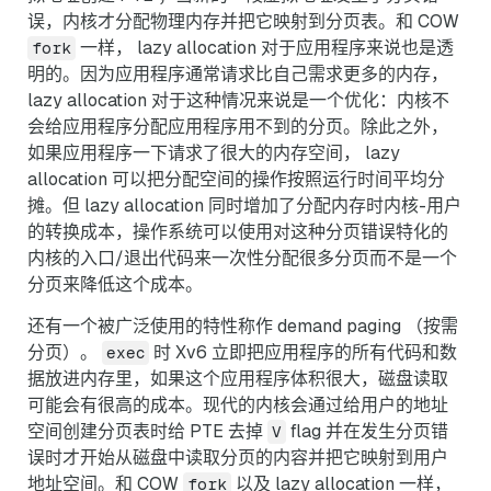
误，内核才分配物理内存并把它映射到分页表。和 COW
一样， lazy allocation 对于应用程序来说也是透
fork
明的。因为应用程序通常请求比自己需求更多的内存，
lazy allocation 对于这种情况来说是一个优化：内核不
会给应用程序分配应用程序用不到的分页。除此之外，
如果应用程序一下请求了很大的内存空间， lazy
allocation 可以把分配空间的操作按照运行时间平均分
摊。但 lazy allocation 同时增加了分配内存时内核-用户
的转换成本，操作系统可以使用对这种分页错误特化的
内核的入口/退出代码来一次性分配很多分页而不是一个
分页来降低这个成本。
还有一个被广泛使用的特性称作 demand paging （按需
分页）。
时 Xv6 立即把应用程序的所有代码和数
exec
据放进内存里，如果这个应用程序体积很大，磁盘读取
可能会有很高的成本。现代的内核会通过给用户的地址
空间创建分页表时给 PTE 去掉
flag 并在发生分页错
V
误时才开始从磁盘中读取分页的内容并把它映射到用户
地址空间。和 COW
以及 lazy allocation 一样，
fork