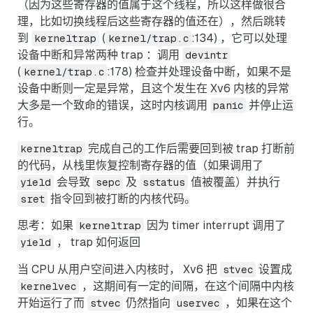
（因为这些寄存器的值属于这个线程，所以这样做很合
理，比如切换线程后这些寄存器的值还在），然后跳转
到
(
:134) ，它可以处理
kerneltrap
kernel/trap.c
设备中断和异常两种 trap ：调用
devintr
(
:178) 检查并处理设备中断，如果不是
kernel/trap.c
设备中断则一定是异常，且这个发生在 Xv6 内核的异常
大多是一个致命的错误，这时内核调用
并停止运
panic
行。
完成自己的工作后需要回到被 trap 打断前
kerneltrap
的代码，从栈里恢复控制寄存器的值（如果调用了
会导致
及
值被覆盖）并执行
yield
sepc
sstatus
指令回到被打断的内核代码。
sret
思考：如果
因为 timer interrupt 调用了
kerneltrap
， trap 如何返回
yield
当 CPU 从用户空间进入内核时， Xv6 把
设置成
stvec
，这期间有一定的间隔，在这个间隔中内核
kernelvec
开始运行了而
仍然指向
，如果在这个
stvec
uservec