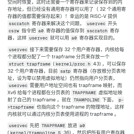
空间时恢复，这时还需要一个寄存器来记录保存到的内
存地址，但已经没有通用寄存器可以用了（ 32 个通用寄
存器的值都需要保存起来）！幸运的是 RISC-V 提供
寄存器来解决这个问题，
开头
sscratch
uservec
指令把
寄存器的值保存到
寄存
csrw
a0
sscratch
器，这样
就可以用
寄存器实现目的。
uservec
a0
接下来需要保存 32 个用户寄存器，内核给每
uservec
个进程都分配了一个 trapframe 分页来存放一个
(
:43) ，可以保存
struct trapframe
kernel/proc.h
32 个用户寄存器，目前
寄存器（存放根分页表地
satp
址，设为零以禁用虚拟地址）仍然指向用户分页表，
需要用户地址空间也有 trapframe 映射，而
uservec
Xv6 给每个进程都在分页表的
虚拟地址映
TRAPFRAME
射了自己的 trapframe ，就在
下面，
TRAMPOLINE
p-
也指向这个 trapframe 的物理地址，这样
>trapframe
内核就可以通过内核分页表使用进程的 trapframe 。
先把
放进
uservec
TRAPFRAME
a0
(
:36) ，然后把所有用户寄存器
kernel/trampoline.S