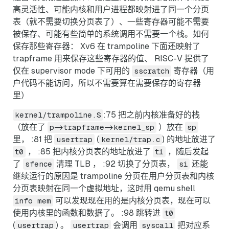
高灵活性、可能内核和用户进程都映射进了同一个分页
表（就不需要切换分页表了）、一些寄存器可能不需要
被保存、可能有些简单的系统调用不需要一个栈。如何
保存那些寄存器： Xv6 在 trampoline 下面还映射了
trapframe 用来保存这些寄存器的值、 RISC-V 提供了
仅在 supervisor mode 下可用的
寄存器（用
sscratch
户代码不能访问，所以不需要算在需要保存的寄存器
里）
:75 把之前内核准备好的栈
kernel/trampoline.S
（放在了
）放在
p->trapframe->kernel_sp
sp
里， :81 把
(
) 的地址放进了
usertrap
kernel/trap.c
， :85 把内核分页表的地址放进了
，随后发起
t0
t1
了
清理 TLB ， :92 切换了分页表，
还能
sfence
si
继续运行的原因是 trampoline 分页在用户分页表和内核
分页表映射在同一个虚拟地址，这时用 qemu shell
可以发现现在用的是内核分页表，现在可以
info mem
使用内核里的函数和数据了。 :98 跳转进
t0
(
) 。
会调用
把对应系
usertrap
usertrap
syscall