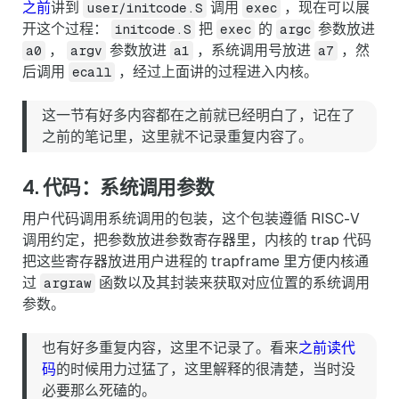
之前
讲到
调用
，现在可以展
user/initcode.S
exec
开这个过程：
把
的
参数放进
initcode.S
exec
argc
，
参数放进
，系统调用号放进
，然
a0
argv
a1
a7
后调用
，经过上面讲的过程进入内核。
ecall
这一节有好多内容都在之前就已经明白了，记在了
之前的笔记里，这里就不记录重复内容了。
4. 代码：系统调用参数
用户代码调用系统调用的包装，这个包装遵循 RISC-V
调用约定，把参数放进参数寄存器里，内核的 trap 代码
把这些寄存器放进用户进程的 trapframe 里方便内核通
过
函数以及其封装来获取对应位置的系统调用
argraw
参数。
也有好多重复内容，这里不记录了。看来
之前读代
码
的时候用力过猛了，这里解释的很清楚，当时没
必要那么死磕的。