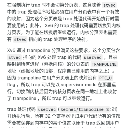
在强制执行 trap 时不会切换分页表，这意味着
stvec
中的 trap 处理程序地址必须在用户分页表中有一个有效
的映射，因为这个分页表是 trap 处理代码开始执行时需
要使用的；此外， Xv6 的 trap 处理代码需要切换到内核
分页表，为了能在切换后继续运行，内核分页表也需要
有
指向的 trap 处理程序的映射。
stvec
Xv6 通过 trampoline 分页满足这些要求，这个分页包含
指向的 Xv6 处理 trap 的代码
，且被
stvec
uservec
映射到所有进程（包括内核）的分页表的
TRAMPOLINE
地址（虚拟地址的顶部，程序自己使用的内存之上）。
因为 trampoline 在用户分页表上的映射没有
PTE_U
flag ，所以 trap 可以先以 supervisor mode 在那里运
行，切换到内核后因为内核分页表在同一地址上也映射
了 trampoline ，所以 trap 可以继续运行。
trap 处理代码
(
:21)
uservec
kernel/trampoline.S
开始执行后，所有 32 个寄存器里归用户代码所有的值都
需要被保存到内存中的某个位置以便于 trap 返回到用户