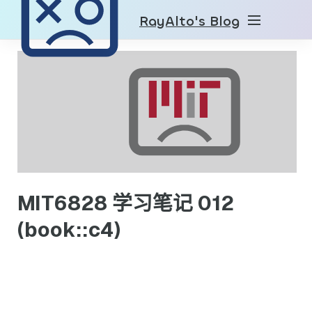
RayAlto's Blog
MIT6828 学习笔记 012
(book::c4)