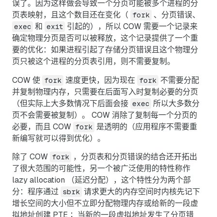
误了。因为这样做会导致一个分页可能被多个进程的分
页表映射，且这个数目还在变化（
、分页错误、
fork
和
引起的），所以 COW 需要一个记录来
exec
exit
确定物理分页是否可以被释放，这个记录提供了一个重
要的优化：如果进程引起了存储分页错误且这个物理分
页只被这个进程的分页表引用，则不需要复制。
COW 使
速度更快，因为现在
不需要分配
fork
fork
并复制物理内存，只需要在后面写入时复制必要的分页
（但实际上大多数情况下后面会接
所以大多数分
exec
页不会需要被复制）。 COW 消除了复制每一个分页的
必要，而且 COW
是透明的（应用程序不需要重
fork
新编写就可以得到优化）。
除了 COW
，分页表和分页错误的结合还开拓出
fork
了很大范围的可能性，另一个被广泛使用的特性称作
lazy allocation （延迟分配），这个特性分为两个部
分：程序通过
请求更大的内存空间时内核先记下
sbrk
增长空间的大小但不立即分配物理内存或给新的一段虚
拟地址创建 PTE ；当新的一段虚拟地址发生了分页错