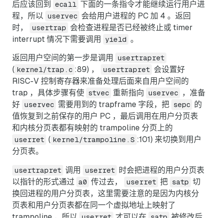
后应该回到
下面的一条指令才能继续运行用户进
ecall
程，所以
会给用户进程的 PC 加 4 。返回
uservec
时，
会检查进程是否已经被终止或 timer
usertrap
interrupt 情况下需要调用
。
yield
返回用户空间的第一步是调用
usertrapret
(
:89) ，
会设置好
kernel/trap.c
usertrapret
RISC-V 控制寄存器来准备处理后面来自用户空间的
trap ，具体步骤有使
重新指向
，准备
stvec
uservec
好
需要用到的 trapframe 字段，把
的
uservec
sepc
值恢复到之前保存的用户 PC ，最后调用在用户分页表
和内核分页表都有映射的 trampoline 分页上的
(
:101) 来切换到用户
userret
kernel/trampoline.S
分页表。
调用
时会把进程的用户分页表
usertrapret
userret
以指针的形式通过
传过去，
把
切
a0
userret
satp
换回进程的用户分页表，这里需要注意的是因为内核分
页表和用户分页表都在同一个虚拟地址上映射了
trampoline ，所以
才可以在
被修改后
userret
satp