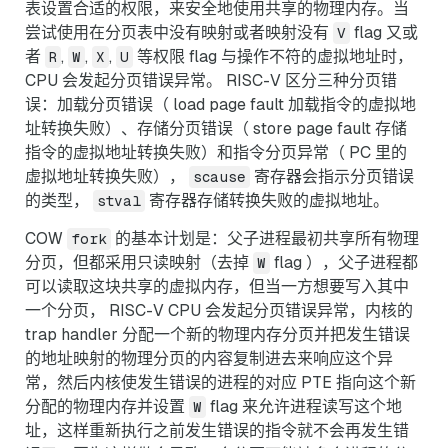
表设置合适的权限，来安全地使用共享的物理内存。当
尝试使用在分页表中没有映射或者映射没有
flag 又或
V
者
,
,
,
等权限 flag 与操作不符的虚拟地址时，
R
W
X
U
CPU 会发起分页错误异常。 RISC-V 区分三种分页错
误：加载分页错误（ load page fault 加载指令的虚拟地
址转换失败）、存储分页错误（ store page fault 存储
指令的虚拟地址转换失败）和指令分页异常（ PC 里的
虚拟地址转换失败），
寄存器会指示分页错误
scause
的类型，
寄存器存储转换失败的虚拟地址。
stval
COW
的基本计划是：父子进程最初共享所有物理
fork
分页，但都采用只读映射（去掉
flag ），父子进程都
W
可以读取这块共享的虚拟内存，但当一方想要写入其中
一个分页， RISC-V CPU 会发起分页错误异常，内核的
trap handler 分配一个新的物理内存分页并把发生错误
的地址映射的物理分页的内容复制进去来响应这个异
常，然后内核使发生错误的进程的对应 PTE 指向这个新
分配的物理内存并设置
flag 来允许进程读写这个地
W
址，这样重新执行之前发生错误的指令就不会再发生错