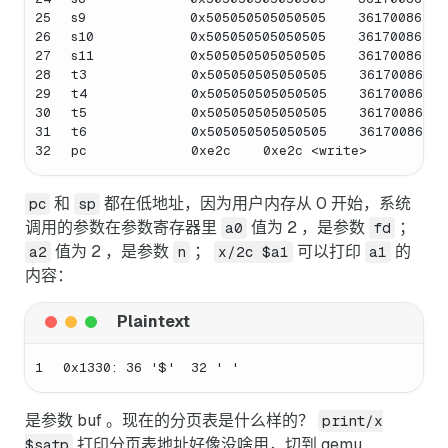
25
s9             0x505050505050505    36170086419
26
s10            0x505050505050505    36170086419
27
s11            0x505050505050505    36170086419
28
t3             0x505050505050505    36170086419
29
t4             0x505050505050505    36170086419
30
t5             0x505050505050505    36170086419
31
t6             0x505050505050505    36170086419
32
pc             0xe2c    0xe2c <write>
和
都在低地址，因为用户内存从 0 开始，系统
pc
sp
调用的参数在参数寄存器里
值为 2 ，是参数
；
a0
fd
值为 2 ，是参数
；
可以打印
的
a2
n
x/2c $a1
a1
内容：
1
0x1330: 36 '$'  32 ' '
是参数 buf 。现在的分页表是什么样的？
print/x
打印分页表地址好像没啥用，切到 qemu
$satp