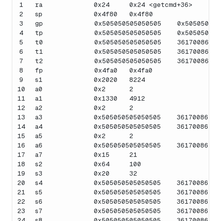
1
ra             0x24     0x24 <getcmd+36>
2
sp             0x4f80   0x4f80
3
gp             0x505050505050505    0x505050505
4
tp             0x505050505050505    0x505050505
5
t0             0x505050505050505    36170086419
6
t1             0x505050505050505    36170086419
7
t2             0x505050505050505    36170086419
8
fp             0x4fa0   0x4fa0
9
s1             0x2020   8224
10
a0             0x2      2
11
a1             0x1330   4912
12
a2             0x2      2
13
a3             0x505050505050505    36170086419
14
a4             0x505050505050505    36170086419
15
a5             0x2      2
16
a6             0x505050505050505    36170086419
17
a7             0x15     21
18
s2             0x64     100
19
s3             0x20     32
20
s4             0x505050505050505    36170086419
21
s5             0x505050505050505    36170086419
22
s6             0x505050505050505    36170086419
23
s7             0x505050505050505    36170086419
24
s8             0x505050505050505    36170086419